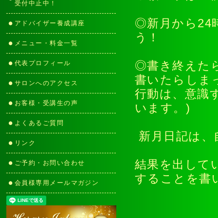
受付中止中！
◎新月から2
アドバイザー養成講座
う！
メニュー・料金一覧
代表プロフィール
◎書き終えた
書いたらしま
サロンへのアクセス
行動は、意識
お客様・受講生の声
います。)
よくあるご質問
新月日記は、
リンク
結果を出して
ご予約・お問い合わせ
することを書
会員様専用メールマガジン