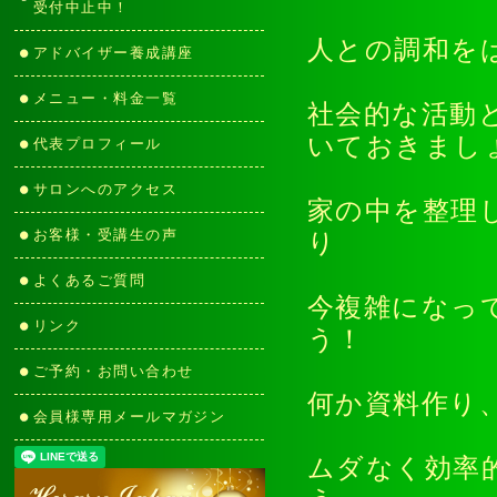
受付中止中！
人との調和を
アドバイザー養成講座
メニュー・料金一覧
社会的な活動
いておきまし
代表プロフィール
サロンへのアクセス
家の中を整理
お客様・受講生の声
り
よくあるご質問
今複雑になっ
リンク
う！
ご予約・お問い合わせ
何か資料作り
会員様専用メールマガジン
ムダなく効率