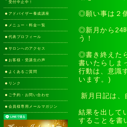
受付中止中！
◎願い事は２
アドバイザー養成講座
メニュー・料金一覧
◎新月から2
代表プロフィール
う！
サロンへのアクセス
◎書き終えた
お客様・受講生の声
書いたらしま
行動は、意識
よくあるご質問
います。)
リンク
新月日記は、
ご予約・お問い合わせ
会員様専用メールマガジン
結果を出して
することを書