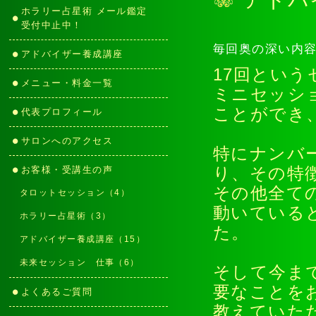
アドバ
ホラリー占星術 メール鑑定
受付中止中！
毎回奥の深い内
アドバイザー養成講座
17回とい
メニュー・料金一覧
ミニセッシ
ことができ
代表プロフィール
サロンへのアクセス
特にナンバ
お客様・受講生の声
り、その特
その他全て
タロットセッション（4）
動いている
ホラリー占星術（3）
た。
アドバイザー養成講座（15）
未来セッション 仕事（6）
そして今ま
要なことを
よくあるご質問
教えていた